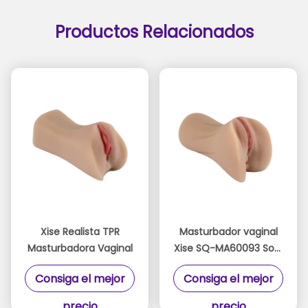
Productos Relacionados
Xise Realista TPR
Masturbador vaginal
Masturbadora Vaginal
Xise SQ-MA60093 Soft
Touch con canal
Consiga el mejor
Consiga el mejor
interno 3D realista
para placer masculino
precio
precio