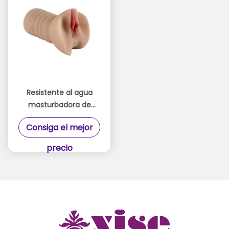
Resistente al agua
masturbadora de
coño realista para el
Consiga el mejor
placer de los hombres
precio