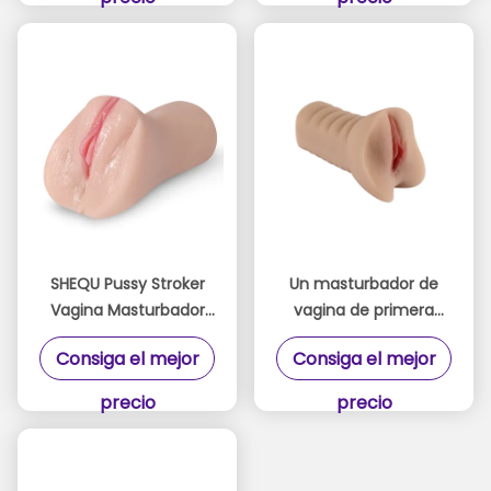
SHEQU Pussy Stroker
Un masturbador de
Vagina Masturbador
vagina de primera
con canal texturizado
calidad para la
Consiga el mejor
Consiga el mejor
y agarre fuerte
estimulación
definitiva.
precio
precio