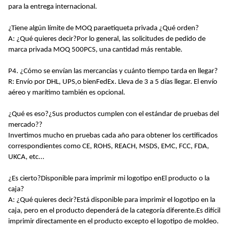
para la entrega internacional
.
¿Tiene algún límite de MOQ para
etiqueta privada
¿Qué orden?
A: ¿Qué quieres decir?
Por lo general, las solicitudes de pedido de
marca privada MOQ 500PCS, una cantidad más rentable
.
P4. ¿Cómo se envían las mercancías y cuánto tiempo tarda en llegar?
R: Envío por DHL, UPS,
o bien
FedEx. Lleva de 3 a 5 días llegar. El envío
aéreo y marítimo también es opcional.
¿Qué es eso?
¿Sus productos cumplen con el estándar de pruebas del
mercado?
?
Invertimos mucho en pruebas cada año para obtener los certificados
correspondientes como CE, ROHS, REACH, MSDS, EMC, FCC, FDA,
UKCA, etc...
¿Es cierto?
Disponible
para imprimir mi logotipo en
El
producto
o la
caja
?
A: ¿Qué quieres decir?
Está disponible para imprimir el logotipo en la
caja, pero en el producto dependerá de la categoría diferente.Es difícil
imprimir directamente en el producto excepto el logotipo de moldeo.