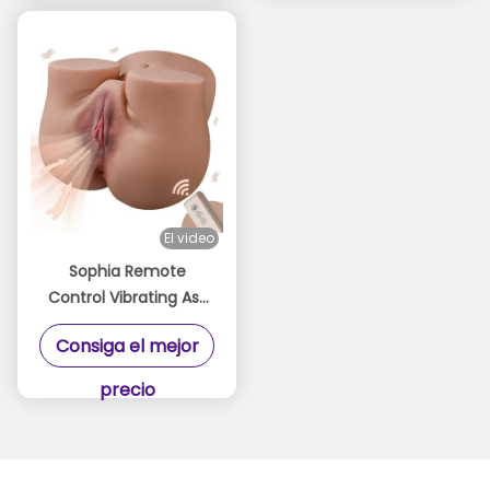
El video
Sophia Remote
Control Vibrating Ass
Masturbator 24lb Soft
Consiga el mejor
Material Big Butt
Masturbator
precio
Automatic