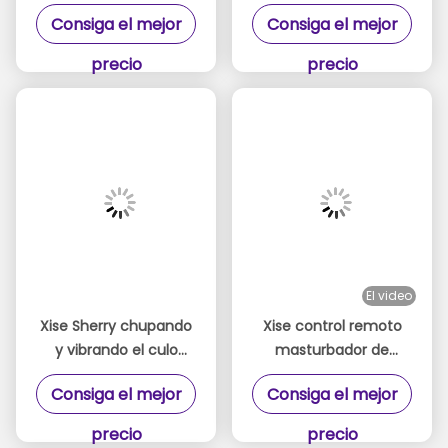
culo masturbador 24
falso múltiples
Consiga el mejor
Consiga el mejor
libras automático
funciones OEM/ODM
masturbador trasero
disponible
precio
precio
grande
El video
Xise Sherry chupando
Xise control remoto
y vibrando el culo
masturbador de
juguete 6.2 kg 2 en 1
trasero vibrante de 24
Consiga el mejor
Consiga el mejor
TPR culo masturbador
libras masturbador de
trasero grande
precio
precio
automático