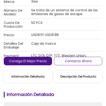
Xise
Marca:
Se trata de un sistema de control de las
Número De
emisiones de gases de escape.
Modelo:
Cuota De
50 PCS
Producción:
USD8.51-USD8.88
Precio:
Detalles Del
Caja de marca
Embalaje:
L/C, D/A, D/P, T/T, Western Union,
Payment
MoneyGram
Terms:
Consiga El Mejor Precio
Contacto Ahora
Información Detallada
Descripción Del Producto
Información Detallada